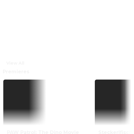
View All
Premieres
PAW Patrol: The Dino Movie
Steckerlfisch