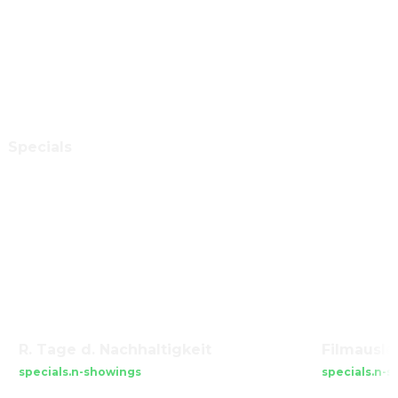
Specials
R. Tage d. Nachhaltigkeit
Filmausle
specials.n-showings
specials.n-