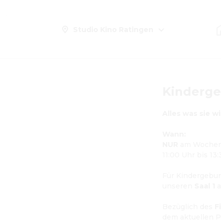
Studio Kino Ratingen
Kinderge
Kindergeburtstag bei uns
im Kino!
Alles was sie w
CINFINITY - Dein Kino-Abo
Wann:
Newsletter
NUR
 am Woche
11:00 Uhr bis 13:
Mit der Schule ins Kino
Für Kindergebur
Studio-Tag
unseren 
Saal 1
 a
Kino mieten
Bezüglich des 
F
Jobs
dem aktuellen P