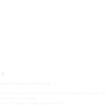
ag
nats ist bei uns Studio-Tag!
nderen Tag möchten wir uns bei euch bedanken und laden eu
einen Preis zu erleben.
önnt ihr jeden Film 
ab 5 €
 genießen:*