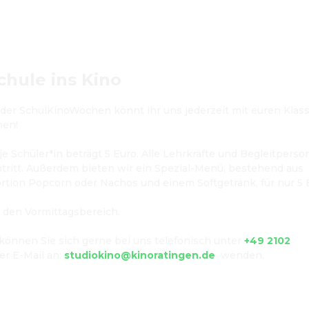
chule ins Kino
der SchulKinoWochen könnt ihr uns jederzeit mit euren Klass
en!

je Schüler*in beträgt 5 Euro. Alle Lehrkräfte und Begleitperso
ntritt. Außerdem bieten wir ein Spezial-Menü, bestehend aus 
rtion Popcorn oder Nachos und einem Softgetränk, für nur 5 E
r den Vormittagsbereich.
önnen Sie sich gerne bei uns telefonisch unter 
+49 2102 
er E-Mail an: 
studiokino@kinoratingen.de
  wenden.