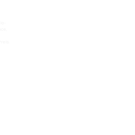
io-
ce, 
eis.
