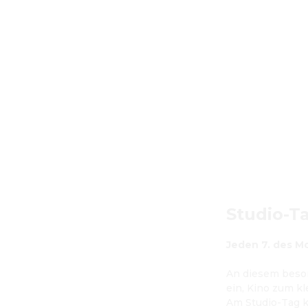
Studio-T
Jeden 7. des Mo
An diesem beso
ein, Kino zum kl
Am Studio-Tag k