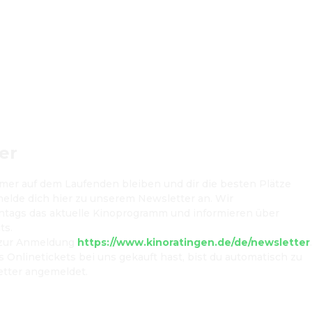
er
er auf dem Laufenden bleiben und dir die besten Plätze 
elde dich hier zu unserem Newsletter an. Wir 
ntags
 das aktuelle Kinoprogramm und informieren über 
s.

zur Anmeldung 
https://www.kinoratingen.de/de/newsletter
.
Onlinetickets bei uns gekauft hast, bist du automatisch zu 
tter angemeldet.