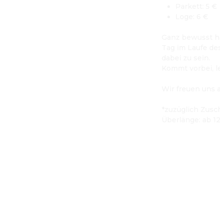
Parkett: 5 €
Loge: 6 €

Ganz bewusst hab
Tag im Laufe de
dabei zu sein.
Kommt vorbei, l
Wir freuen uns a
*zuzüglich Zusc
Überlänge: ab 1