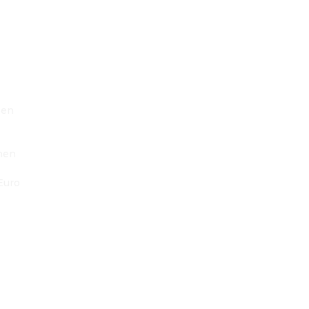
en 
nen 
uro 