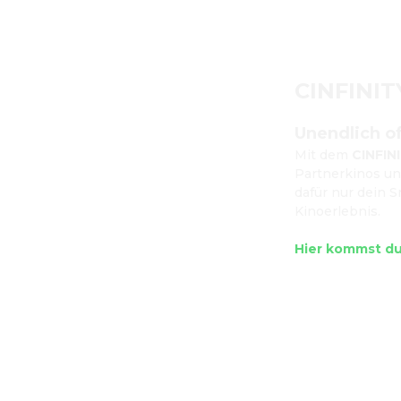
CINFINIT
Unendlich of
Mit dem 
CINFIN
Partnerkinos un
dafür nur dein 
Kinoerlebnis.

Hier kommst d