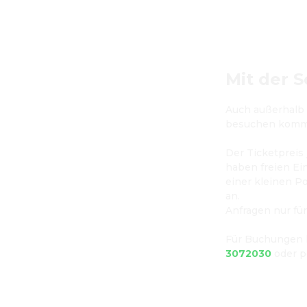
Mit der S
Auch außerhalb 
besuchen komm
Der Ticketpreis 
haben freien Ei
einer kleinen Po
an.
Anfragen nur fü
Für Buchungen k
3072030
 oder p