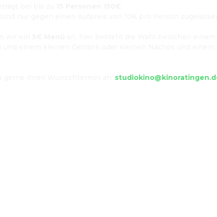
trägt bei bis zu 
15 Personen 150€
.
ind nur gegen einen Aufpreis von 10€ pro Person zugelassen
n wir ein 
5€ Menü
 an, hier besteht die Wahl zwischen einem 
 und einem kleinen Getränk oder kleinen Nachos und einem 


s gerne ihren Wunschtermin an: 
studiokino@kinoratingen.d