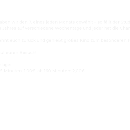
en wir den 7. eines jeden Monats gewählt – so fällt der Stud
s Jahres auf verschiedene Wochentage und jeder hat die Chan
ehnt euch zurück und genießt großes Kino zum besonderen Pr
uf euren Besuch!

hläge:
25 Minuten: 1,00€, ab 160 Minuten: 2,00€