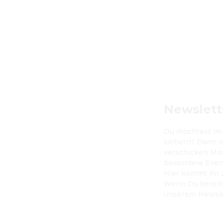
Newslett
Du möchtest imm
sichern? Dann m
verschicken 
Mo
besondere Event
Hier kommt ihr 
Wenn Du bereits 
unserem Newsle