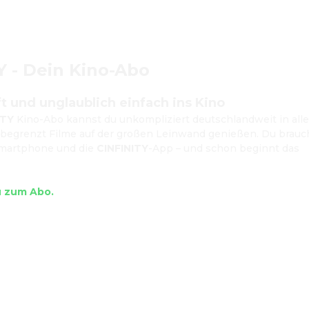
Y - Dein Kino-Abo
t und unglaublich einfach ins Kino
ITY
 Kino-Abo kannst du unkompliziert deutschlandweit in alle
begrenzt Filme auf der großen Leinwand genießen. Du brauch
Smartphone und die 
CINFINITY
-App – und schon beginnt das 
u zum Abo.