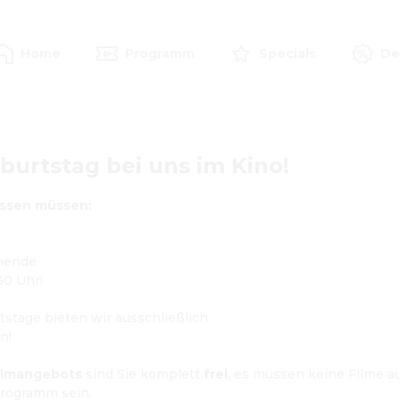
Home
Programm
Specials
De
burtstag bei uns im Kino!
issen müssen:
nende
30 Uhr!

tstage bieten wir ausschließlich
n!

ilmangebots
 sind Sie komplett 
frei
, es müssen keine Filme au
rogramm sein.