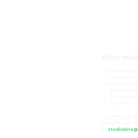
Kino mie
Du willst e
in deinem L
Du planst ei
außergewöh
Du willst de
zocken?

Dann bist du
Schreibe uns ei
an 
studiokino@