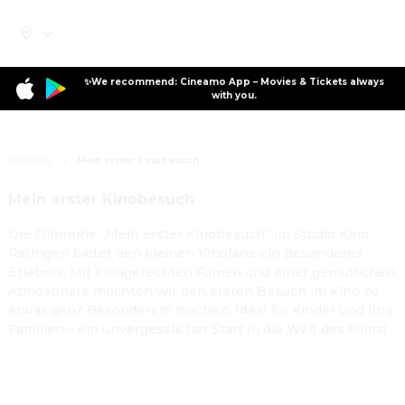
✨We recommend: Cineamo App – Movies & Tickets always
with you.
Specials
Mein erster Kinobesuch
Mein erster Kinobesuch
Die Filmreihe „Mein erster Kinobesuch“ im Studio Kino
Ratingen bietet den kleinen Kinofans ein besonderes
Erlebnis. Mit kindgerechten Filmen und einer gemütlichen
Atmosphäre möchten wir den ersten Besuch im Kino zu
etwas ganz Besonderem machen. Ideal für Kinder und ihre
Familien – ein unvergesslicher Start in die Welt des Films!